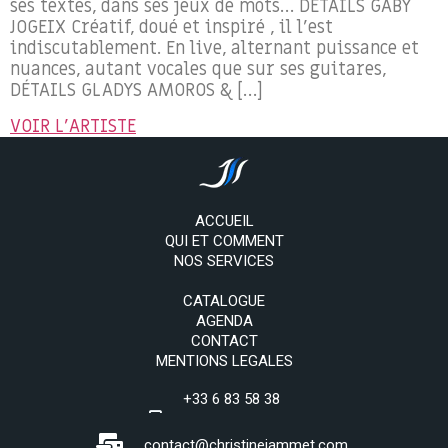
ses textes, dans ses jeux de mots… DÉTAILS GABY
JOGEIX Créatif, doué et inspiré , il l’est
indiscutablement. En live, alternant puissance et
nuances, autant vocales que sur ses guitares,
DÉTAILS GLADYS AMOROS & […]
VOIR L'ARTISTE
ACCUEIL
QUI ET COMMENT
NOS SERVICES
CATALOGUE
AGENDA
CONTACT
MENTIONS LEGALES
+33 6 83 58 38
69
contact@christinejammet.com