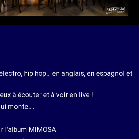
 électro, hip hop… en anglais, en espagnol et
eux à écouter et à voir en live !
qui monte….
ur l’album MIMOSA