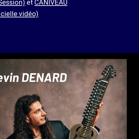
Session)
et
CANIVEAU
cielle vidéo)