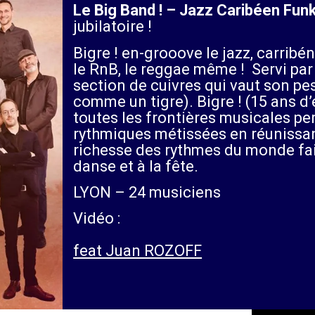
Le Big Band ! – Jazz Caribéen Fun
jubilatoire !
Bigre ! en-grooove le jazz, carribé
le RnB, le reggae même ! Servi pa
section de cuivres qui vaut son pe
comme un tigre). Bigre ! (15 ans d
toutes les frontières musicales pe
rythmiques métissées en réunissa
richesse des rythmes du monde fai
danse et à la fête.
LYON – 24 musiciens
Vidéo :
feat Juan ROZOFF