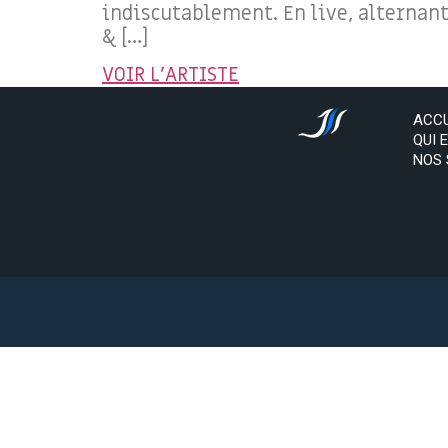
indiscutablement. En live, alternan
& […]
VOIR L'ARTISTE
ACCU
QUI 
NOS 