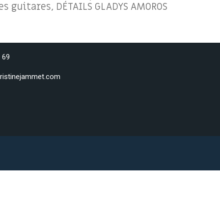
 ses guitares, DÉTAILS GLADYS AMOROS
 69
ristinejammet.com